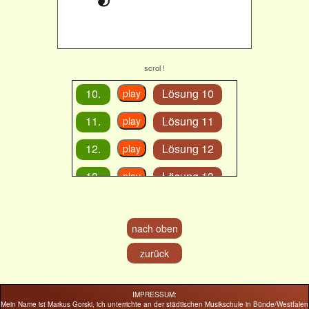
scrol !
10.
Lösung 10
play
11.
Lösung 11
play
12.
Lösung 12
play
13.
Lösung 13
play
14.
Lösung 14
play
nach oben
15.
Lösung 15
play
zurück
IMPRESSUM:
Mein Name ist Markus Gorski, ich unterrichte an der städtischen Musikschule in Bünde/Westfalen