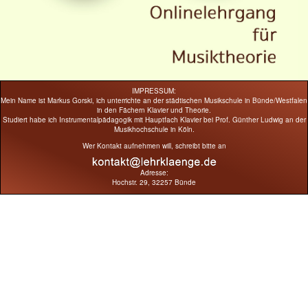
IMPRESSUM:
Mein Name ist Markus Gorski, ich unterrichte an der städtischen Musikschule in Bünde/Westfalen
in den Fächern Klavier und Theorie.
Studiert habe ich Instrumentalpädagogik mit Hauptfach Klavier bei Prof. Günther Ludwig an der
Musikhochschule in Köln.
Wer Kontakt aufnehmen will, schreibt bitte an
Adresse:
Hochstr. 29, 32257 Bünde