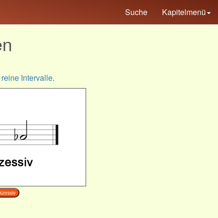
Suche
Kapitelmenü
en
 reine Intervalle
.
ukzessiv