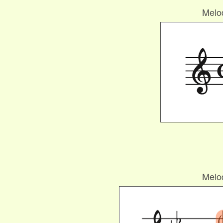
Melo
Melo