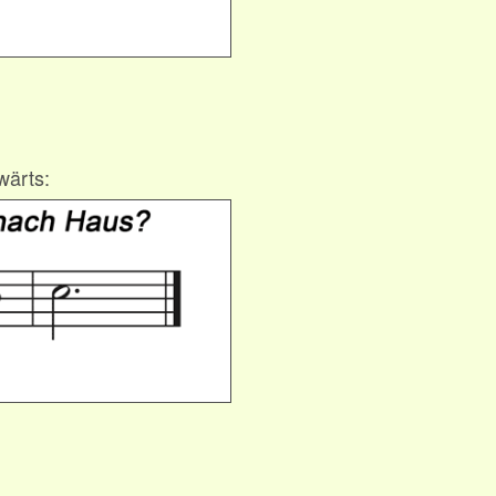
wärts: