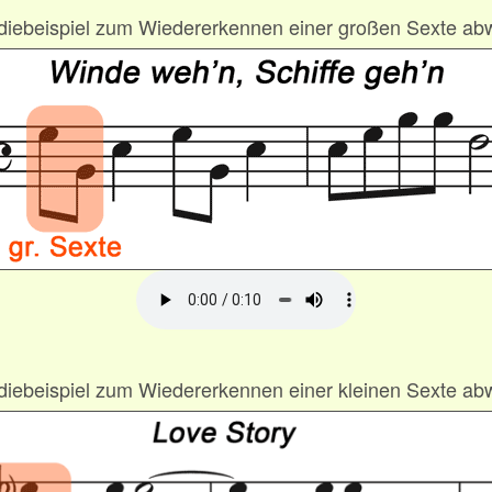
diebeispiel zum Wiedererkennen einer großen Sexte abw
diebeispiel zum Wiedererkennen einer kleinen Sexte abw