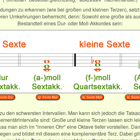
ungen zu erkennen (wie bei großen und kleinen Terzen), setzt
ren Umkehrungen beherrscht, denn: Sowohl eine große als auc
Bestandteil eines Dur- oder Moll-Akkordes sein:
Sexte Dur
gr. Sexte Moll
kl. Sexte Moll
kl. Sext
zu den schwersten Intervallen. Man kann sich jedoch die Tats
mentärintervalle sind: Große und kleine Terzen lassen sich lei
ss man sich im "inneren Ohr" eine Oktave tiefer vorstellen. Da
liegen und bildet mit diesem eine komplementäre Terz. Dabei gil