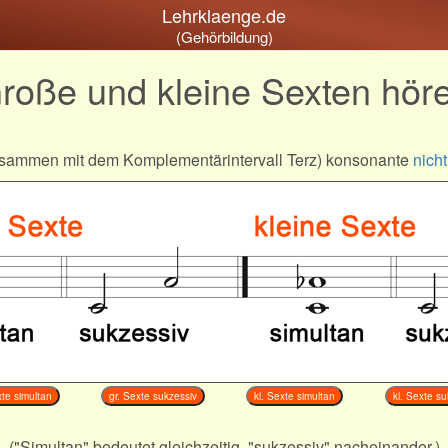
Lehrklaenge.de
(Gehörbildung)
roße und kleine Sexten hör
usammen mit dem Komplementärintervall Terz) konsonante
nicht
xte simultan
gr. Sexte sukzessiv
kl. Sexte simultan
kl. Sexte s
("Simultan" bedeutet gleichzeitig, "sukzessiv" nacheinander.)