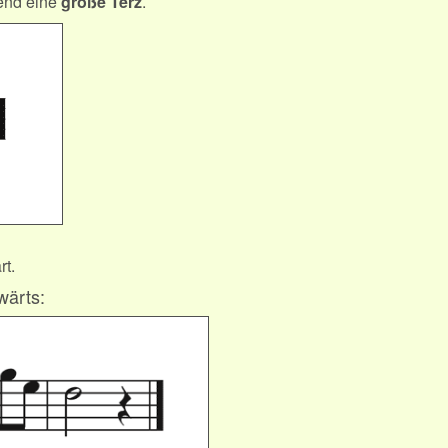
end eine
große Terz
.
rt.
wärts: