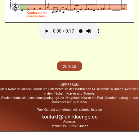
zurück
IMPRESSUM:
Mein Name ist Markus Gorski, ich unterrichte an der städtischen Musikschule in Bünde/Westfalen
in den Fächern Klavier und Theorie.
Studiert habe ich Instrumentalpädagogik mit Hauptfach Klavier bei Prof. Günther Ludwig an der
Musikhochschule in Köln.
Wer Kontakt aufnehmen will, schreibt bitte an
Adresse:
Hochstr. 29, 32257 Bünde