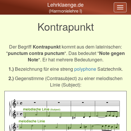
Lehrklaenge.de
Togg
(Harmonielehre I)
navig
Kontrapunkt
Der Begriff
Kontrapunkt
kommt aus dem lateinischen:
"
punctum contra punctum
". Das bedeutet "
Note gegen
Note
". Er hat mehrere Bedeutungen.
1.)
Bezeichnung für eine streng
polyphone
Satztechnik.
2.)
Gegenstimme (Contrasubject) zu einer melodischen
Linie (Subject):